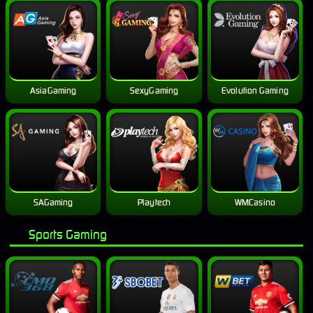
AsiaGaming
SexyGaming
Evolution Gaming
SAGaming
Playtech
WMCasino
Sports Gaming