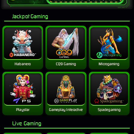
Jackpot Gaming
Habanero
CQ9 Gaming
Microgaming
Playstar
Gameplay Interactive
Spadegaming
Live Gaming